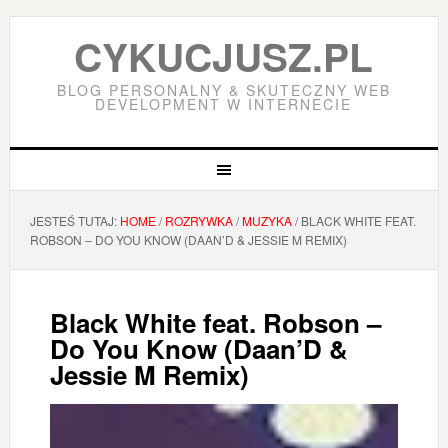
CYKUCJUSZ.PL
BLOG PERSONALNY & SKUTECZNY WEB
DEVELOPMENT W INTERNECIE
JESTEŚ TUTAJ:
HOME
/
ROZRYWKA
/
MUZYKA
/
BLACK WHITE FEAT.
ROBSON – DO YOU KNOW (DAAN’D & JESSIE M REMIX)
Black White feat. Robson –
Do You Know (Daan’D &
Jessie M Remix)