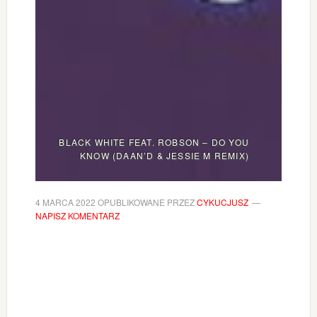
BLACK WHITE FEAT. ROBSON – DO YOU
KNOW (DAAN’D & JESSIE M REMIX)
4 MARCA 2022
OPUBLIKOWANE PRZEZ
CYKUCJUSZ
NAPISZ KOMENTARZ